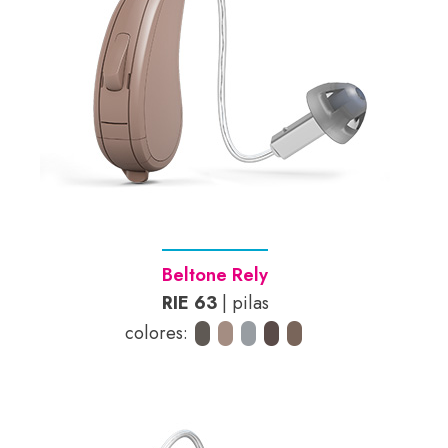
Beltone Rely
RIE 63
| pilas
colores: