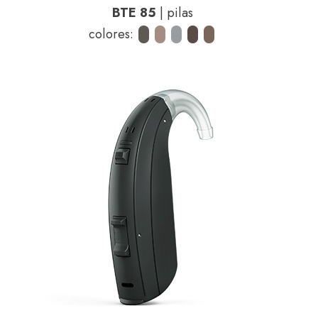
BTE 85
| pilas
colores: