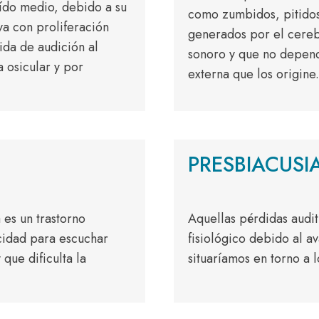
oído medio, debido a su
como zumbidos, pitidos
a con proliferación
generados por el cereb
da de audición al
sonoro y que no depend
 osicular y por
externa que los origine.
PRESBIACUSI
 es un trastorno
Aquellas pérdidas audit
acidad para escuchar
fisiológico debido al a
 que dificulta la
situaríamos en torno a