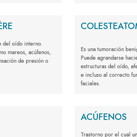
ÈRE
COLESTEAT
e del oído interno.
Es una tumoración beni
omo mareos, acúfenos,
Puede agrandarse haci
ensación de presión o
estructuras del oído, af
e incluso al correcto f
faciales.
ACÚFENOS
Trastorno por el cual u